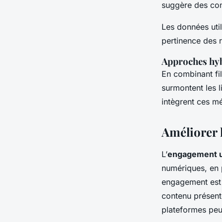
suggère des con
Les données util
pertinence des
Approches hy
En combinant fil
surmontent les 
intègrent ces m
Améliorer 
L’
engagement ut
numériques, en p
engagement est
contenu présenté
plateformes peuv