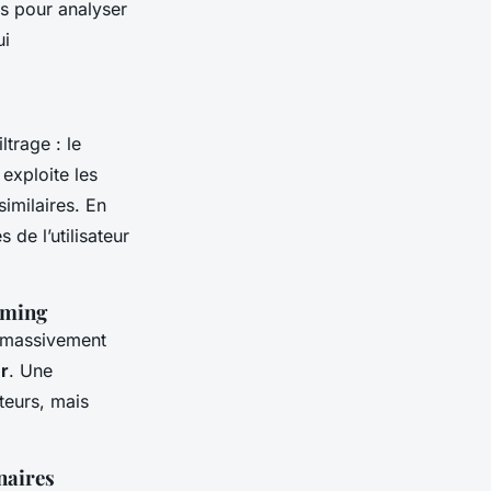
s pour analyser
ui
trage : le
 exploite les
imilaires. En
 de l’utilisateur
aming
t massivement
ur
. Une
teurs, mais
naires