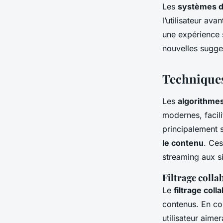
Les
systèmes 
l’utilisateur av
une expérience si
nouvelles sugge
Techniques
Les
algorithme
modernes, facili
principalement 
le contenu
. Ces
streaming aux si
Filtrage colla
Le
filtrage colla
contenus. En com
utilisateur aimera