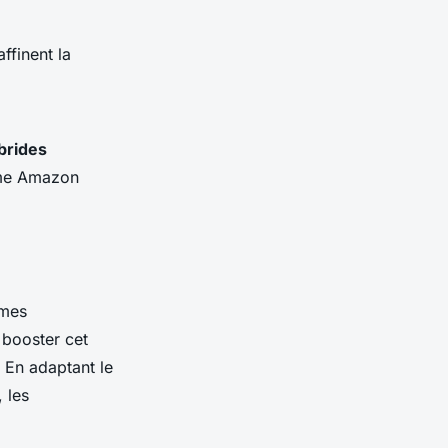
raffinent la
brides
mme Amazon
rmes
 booster cet
. En adaptant le
 les