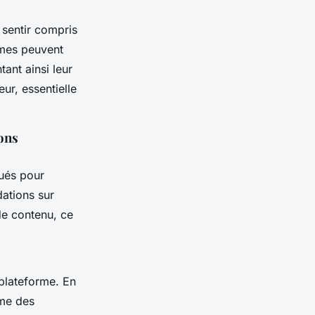
 sentir compris
rmes peuvent
ant ainsi leur
ur, essentielle
ons
qués pour
ations sur
de contenu, ce
 plateforme. En
mme des