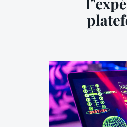
l"expé
plate