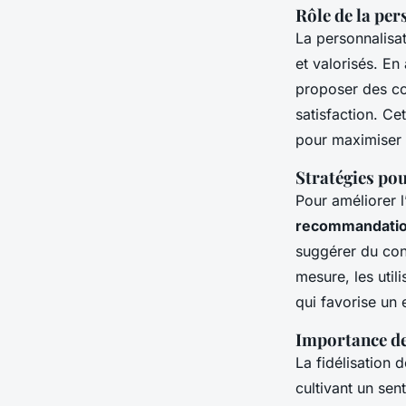
Rôle de la per
La personnalisat
et valorisés. E
proposer des co
satisfaction. Ce
pour maximiser 
Stratégies po
Pour améliorer l
recommandati
suggérer du con
mesure, les util
qui favorise un
Importance de 
La fidélisation 
cultivant un se