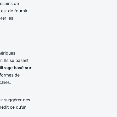
besoins de
 est de fournir
orer les
mériques
. Ils se basent
filtrage basé sur
eformes de
chies.
our suggérer des
rédit ce qu’un