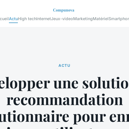
cueil
Actu
High tech
Internet
Jeux-video
Marketing
Matériel
Smartpho
ACTU
elopper une solutio
recommandation
utionnaire pour en