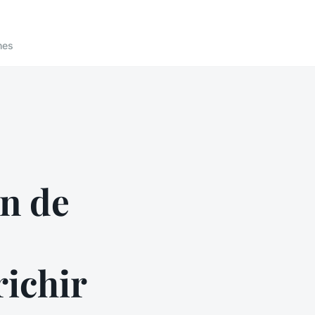
nes
n de
richir