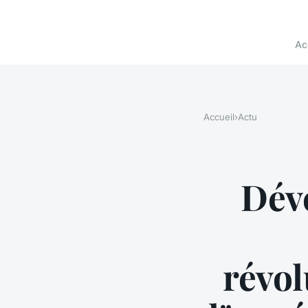
Ac
Accueil
›
Actu
Dév
révol