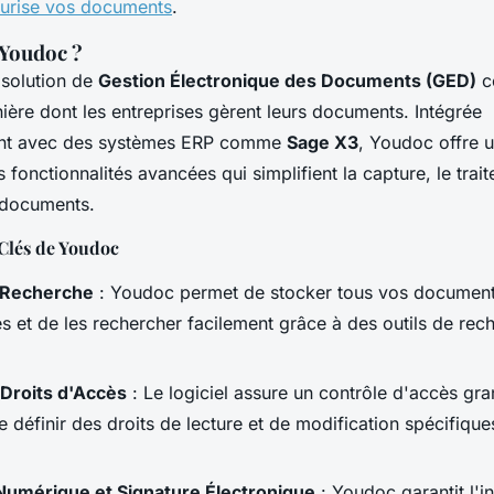
écurise vos documents
.
 Youdoc ?
 solution de
Gestion Électronique des Documents (GED)
c
ière dont les entreprises gèrent leurs documents. Intégrée
nt avec des systèmes ERP comme
Sage X3
, Youdoc offre u
s fonctionnalités avancées qui simplifient la capture, le trai
 documents.
 Clés de Youdoc
 Recherche
: Youdoc permet de stocker tous vos documen
és et de les rechercher facilement grâce à des outils de rec
 Droits d'Accès
: Le logiciel assure un contrôle d'accès gra
e définir des droits de lecture et de modification spécifiqu
Numérique et Signature Électronique
: Youdoc garantit l'in