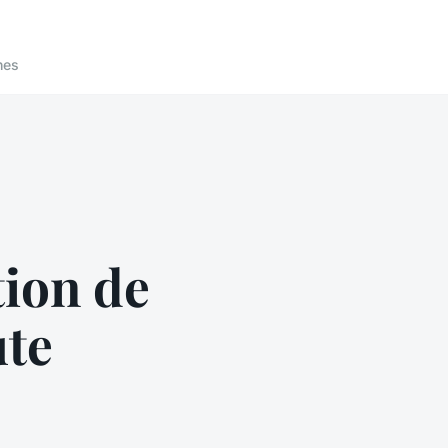
nes
tion de
ute