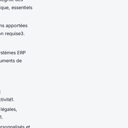
que, essentiels
ons apportées
on requise3.
systèmes ERP
cuments de
x
ivité1.
légales,
1.
rsonnalisés et