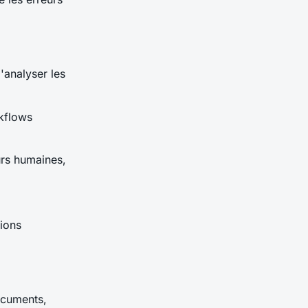
'analyser les
kflows
urs humaines,
tions
ocuments,