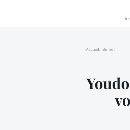
Ac
Accueil
›
Internet
Youdoc
vo