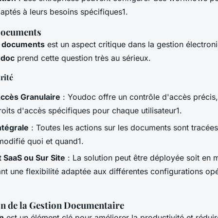
aptés à leurs besoins spécifiques1.
 Documents
s documents
est un aspect critique dans la gestion électron
udoc
prend cette question très au sérieux.
rité
Accès Granulaire
: Youdoc offre un contrôle d'accès précis
roits d'accès spécifiques pour chaque utilisateur1.
ntégrale
: Toutes les actions sur les documents sont tracée
modifié quoi et quand1.
 SaaS ou Sur Site
: La solution peut être déployée soit en 
rant une flexibilité adaptée aux différentes configurations op
n de la Gestion Documentaire
n
est un élément clé pour améliorer la productivité et réduir