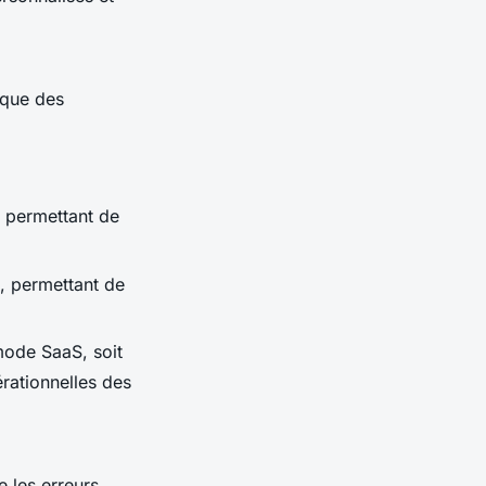
ique des
, permettant de
s, permettant de
mode SaaS, soit
érationnelles des
e les erreurs