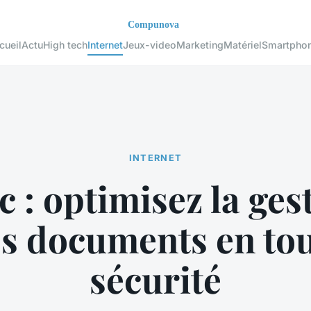
cueil
Actu
High tech
Internet
Jeux-video
Marketing
Matériel
Smartpho
INTERNET
 : optimisez la ges
s documents en to
sécurité