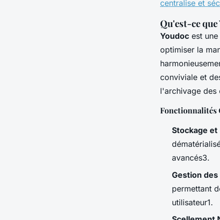
centralise et s
Qu'est-ce que
Youdoc
est une
optimiser la man
harmonieuseme
conviviale et de
l'archivage des
Fonctionnalités
Stockage et
dématérialis
avancés3.
Gestion des
permettant d
utilisateur1.
Scellement 