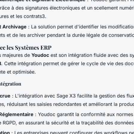
âce à des signatures électroniques et un scellement numéri
ures et les contrats3.
et Archivage
: La solution permet d'identifier les modificati
s et de les archiver pendant la durée légale de conservati
vec les Systèmes ERP
s majeures de
Youdoc
est son intégration fluide avec des 
3
. Cette intégration permet de gérer le cycle de vie des do
te et optimisée.
ntégration
ccrue
: L'intégration avec Sage X3 facilite la gestion des flu
, réduisant les saisies redondantes et améliorant la product
Réglementaire
: Youdoc garantit la conformité aux normes 
RGPD, en assurant la sécurité et la traçabilité des données
ation
: Les entreprises peuvent configurer des workflows pe