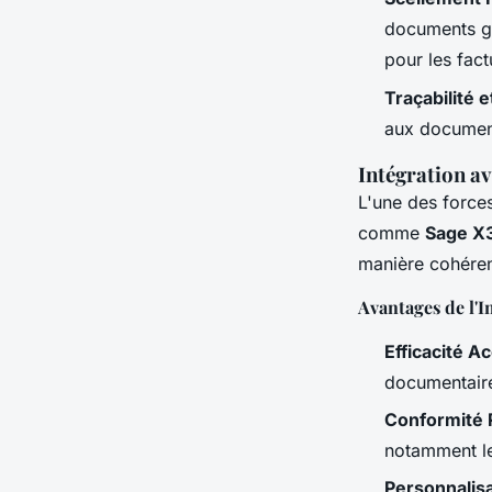
documents gr
pour les fact
Traçabilité 
aux document
Intégration a
L'une des force
comme
Sage X
manière cohéren
Avantages de l'I
Efficacité A
documentaires
Conformité 
notamment le 
Personnalis