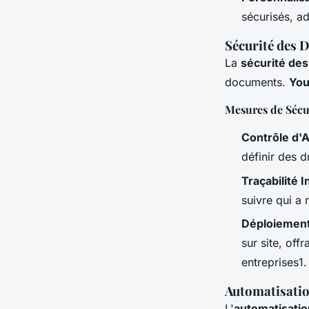
sécurisés, ad
Sécurité des
La
sécurité de
documents.
Yo
Mesures de Sécu
Contrôle d'
définir des d
Traçabilité I
suivre qui a 
Déploiement
sur site, off
entreprises1.
Automatisatio
L'
automatisatio