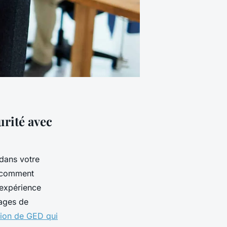
urité avec
dans votre
r comment
 expérience
tages de
tion de GED qui