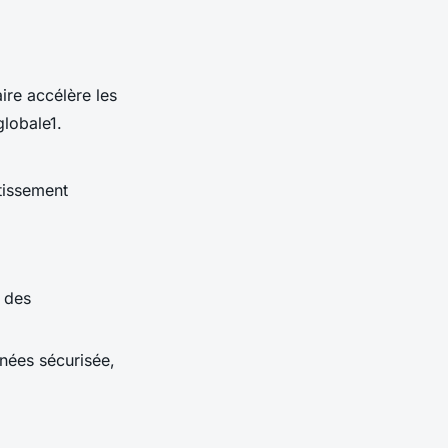
ire accélère les
globale1.
tissement
n des
nées sécurisée,