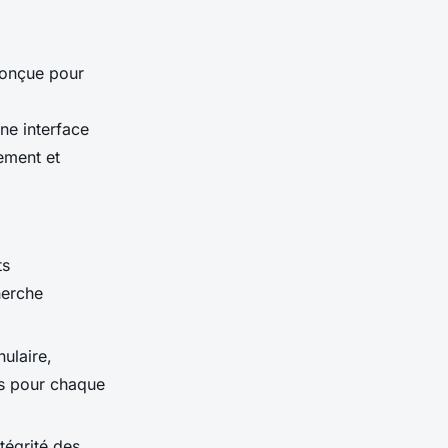
onçue pour
ne interface
tement et
ts
herche
nulaire,
es pour chaque
tégrité des