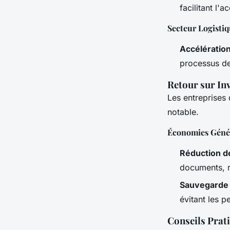
facilitant l'
Secteur Logisti
Accélératio
processus de 
Retour sur In
Les entreprises
notable.
Économies Géné
Réduction d
documents, ré
Sauvegarde
évitant les p
Conseils Prat