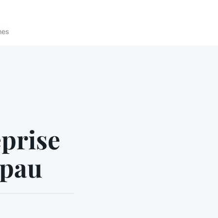
nes
prise
 pau