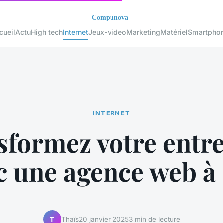
cueil
Actu
High tech
Internet
Jeux-video
Marketing
Matériel
Smartpho
INTERNET
sformez votre entre
c une agence web à
Thaïs
20 janvier 2025
3 min de lecture
T