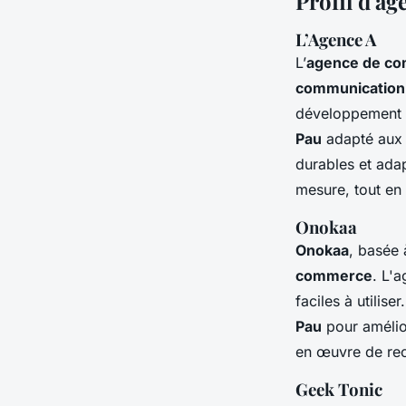
Profil d'a
L’Agence A
L’
agence de co
communication
développement
Pau
adapté aux b
durables et ada
mesure, tout en 
Onokaa
Onokaa
, basée 
commerce
. L'
faciles à utilis
Pau
pour amélior
en œuvre de re
Geek Tonic