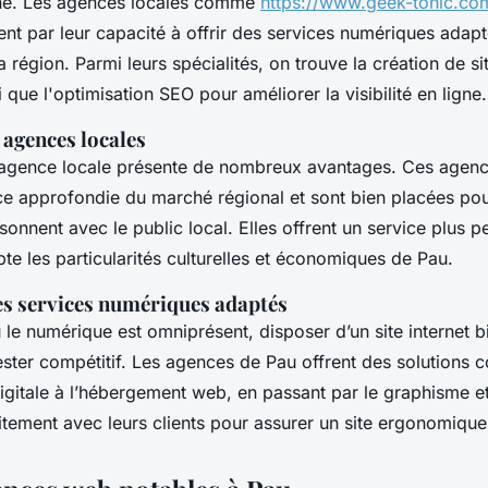
gne. Les agences locales comme
https://www.geek-tonic.c
ent par leur capacité à offrir des services numériques adap
 région. Parmi leurs spécialités, on trouve la création de sit
que l'optimisation SEO pour améliorer la visibilité en ligne.
 agences locales
 agence locale présente de nombreux avantages. Ces agen
e approfondie du marché régional et sont bien placées po
ésonnent avec le public local. Elles offrent un service plus p
e les particularités culturelles et économiques de Pau.
s services numériques adaptés
le numérique est omniprésent, disposer d’un site internet b
ester compétitif. Les agences de Pau offrent des solutions c
digitale à l’hébergement web, en passant par le graphisme et
itement avec leurs clients pour assurer un site ergonomique