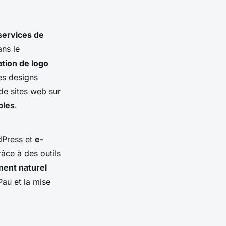
services de
ans le
ation de logo
es designs
de sites web sur
bles
.
rdPress et
e-
râce à des outils
ent naturel
Pau et la mise