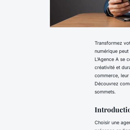
Transformez vot
numérique peut 
L’Agence A se c
créativité et du
commerce, leur 
Découvrez comme
sommets.
Introducti
Choisir une age