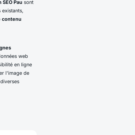
n SEO Pau
sont
 existants,
e contenu
gnes
 données web
ibilité en ligne
er l'image de
 diverses