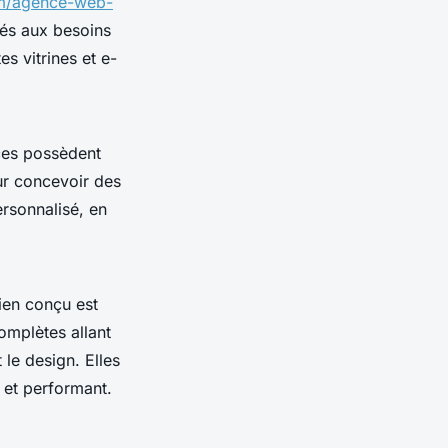
om/agence-web-
tés aux besoins
es vitrines et e-
ces possèdent
ur concevoir des
ersonnalisé, en
ien conçu est
omplètes allant
 le design. Elles
 et performant.