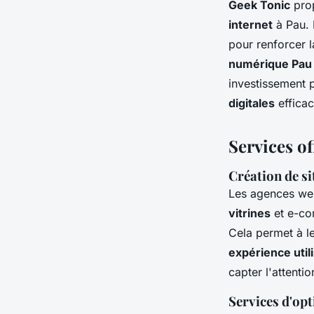
Geek Tonic
prop
internet
à Pau. 
pour renforcer l
numérique Pau
investissement 
digitales
efficac
Services of
Création de si
Les agences web
vitrines
et e-co
Cela permet à l
expérience util
capter l'attenti
Services d'op