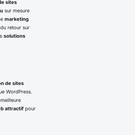
de sites
au
sur mesure
de
marketing
 du retour sur
es
solutions
on de sites
que WordPress.
meilleure
 attractif
pour