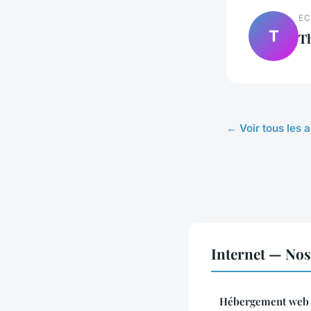
EC
T
T
← Voir tous les a
Internet — Nos 
Hébergement web e