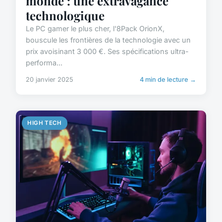
monde : une extravagance
technologique
Le PC gamer le plus cher, l'8Pack OrionX,
bouscule les frontières de la technologie avec un
prix avoisinant 3 000 €. Ses spécifications ultra-
performa...
20 janvier 2025
4 min de lecture →
HIGH TECH