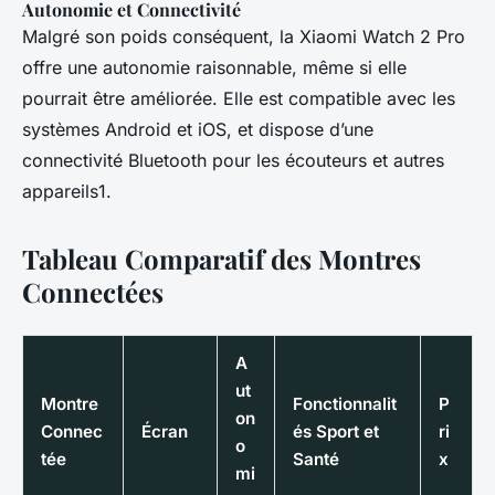
Autonomie et Connectivité
Malgré son poids conséquent, la Xiaomi Watch 2 Pro
offre une autonomie raisonnable, même si elle
pourrait être améliorée. Elle est compatible avec les
systèmes Android et iOS, et dispose d’une
connectivité Bluetooth pour les écouteurs et autres
appareils1.
Tableau Comparatif des Montres
Connectées
A
ut
Montre
Fonctionnalit
P
on
Connec
Écran
és Sport et
ri
o
tée
Santé
x
mi