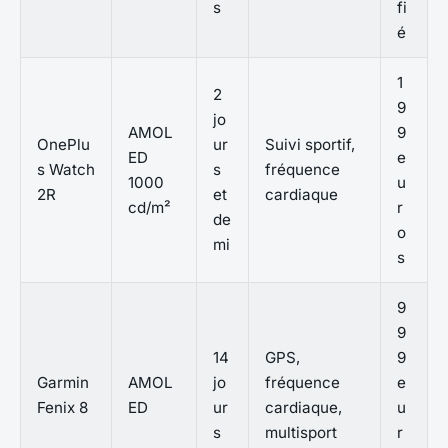
s
fi
é
1
2
9
jo
AMOL
9
OnePlu
ur
Suivi sportif,
ED
e
s Watch
s
fréquence
1000
u
2R
et
cardiaque
cd/m²
r
de
o
mi
s
9
9
14
GPS,
9
Garmin
AMOL
jo
fréquence
e
Fenix 8
ED
ur
cardiaque,
u
s
multisport
r