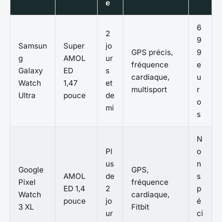
e
6
2
9
Samsun
Super
jo
GPS précis,
9
g
AMOL
ur
fréquence
e
Galaxy
ED
s
cardiaque,
u
Watch
1,47
et
multisport
r
Ultra
pouce
de
o
mi
s
N
Pl
o
us
n
Google
GPS,
AMOL
de
s
Pixel
fréquence
ED 1,4
2
p
Watch
cardiaque,
pouce
jo
é
3 XL
Fitbit
ur
ci