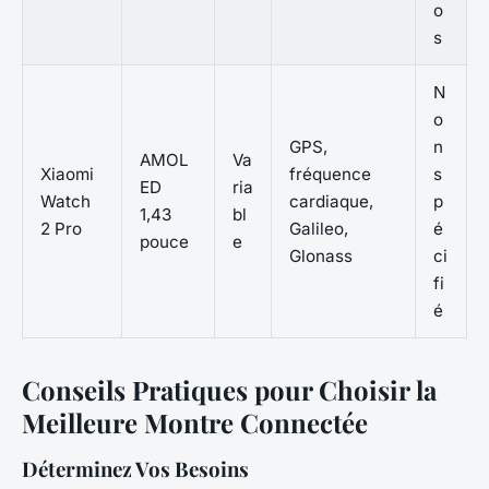
o
s
N
o
GPS,
n
AMOL
Va
Xiaomi
fréquence
s
ED
ria
Watch
cardiaque,
p
1,43
bl
2 Pro
Galileo,
é
pouce
e
Glonass
ci
fi
é
Conseils Pratiques pour Choisir la
Meilleure Montre Connectée
Déterminez Vos Besoins