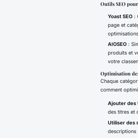
Outils SEO po
Yoast SEO
: 
page et catég
optimisation
AIOSEO
: Si
produits et v
votre classe
Optimisation de
Chaque catégor
comment optimi
Ajouter des 
des titres e
Utiliser des
descriptions