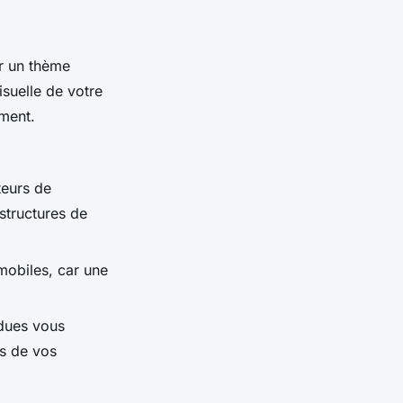
ir un thème
suelle de votre
ement.
teurs de
structures de
mobiles, car une
ndues vous
es de vos