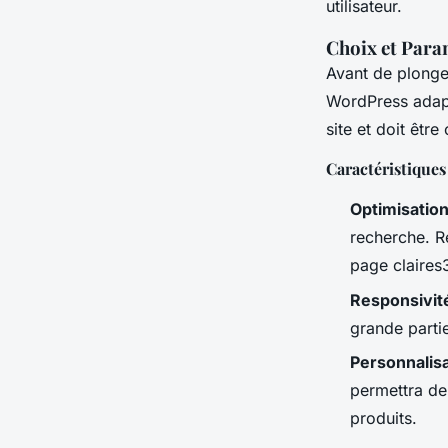
utilisateur.
Choix et Par
Avant de plonger
WordPress adapt
site et doit êtr
Caractéristiqu
Optimisatio
recherche. R
page claires
Responsivit
grande partie
Personnalis
permettra de 
produits.