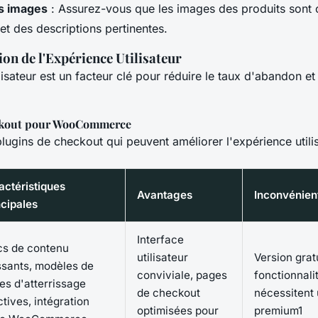
es images
: Assurez-vous que les images des produits sont 
 et des descriptions pertinentes.
on de l'Expérience Utilisateur
lisateur est un facteur clé pour réduire le taux d'abandon e
ckout pour WooCommerce
lugins de checkout qui peuvent améliorer l'expérience utilis
actéristiques
Avantages
Inconvénien
ncipales
Interface
cs de contenu
utilisateur
Version gratu
ssants, modèles de
conviviale, pages
fonctionnal
es d'atterrissage
de checkout
nécessitent 
tives, intégration
optimisées pour
premium1