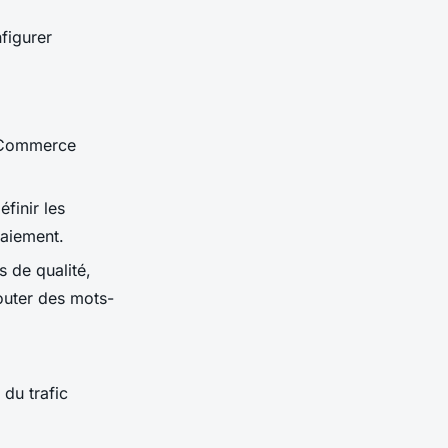
nfigurer
ooCommerce
éfinir les
paiement.
 de qualité,
jouter des mots-
 du trafic