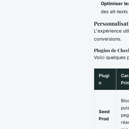
Optimiser l
des alt-texts
Personnalisati
L'expérience uti
conversions.
Plugins de Che
Voici quelques p
Plugi
Car
n
Pri
Blo
pui
Seed
pag
Prod
réac