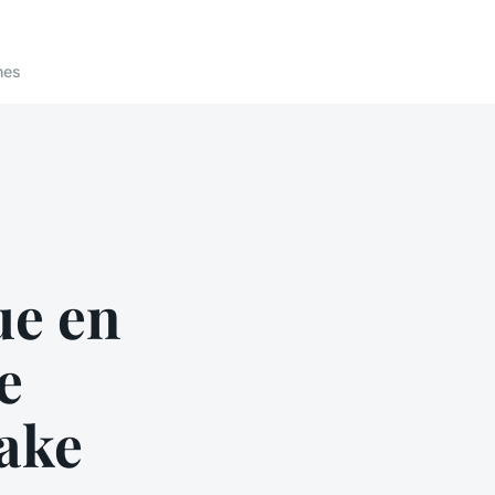
nes
ue en
e
ake