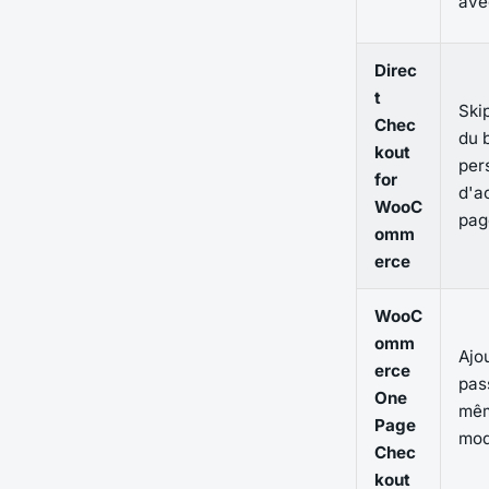
av
Direc
t
Skip
Chec
du 
kout
per
for
d'a
WooC
pag
omm
erce
WooC
omm
Ajo
erce
pas
One
mêm
Page
mod
Chec
kout