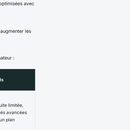
optimisées avec
t augmenter les
ateur :
ts
ite limitée,
ités avancées
un plan