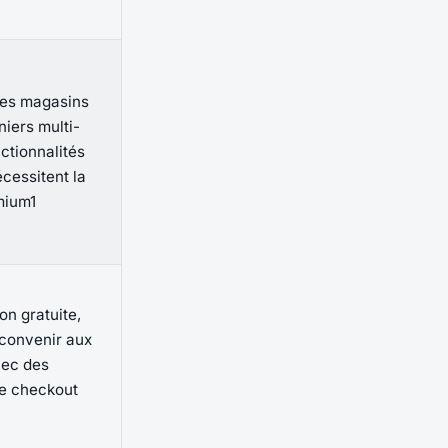
les magasins
iers multi-
nctionnalités
cessitent la
mium1
on gratuite,
 convenir aux
ec des
e checkout