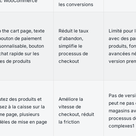
ec WooCommerce
les conversions
 the cart page, texte
Réduit le taux
Limité pour 
bouton de paiement
d'abandon,
avec des pan
sonnalisable, bouton
simplifie le
produits, fo
chat rapide sur les
processus de
avancées né
es de produits
checkout
version pre
Pas de versi
utez des produits et
Améliore la
peut ne pas
sez à la caisse sur la
vitesse de
magasins av
e page, plusieurs
checkout, réduit
processus d
èles de mise en page
la friction
complexes1