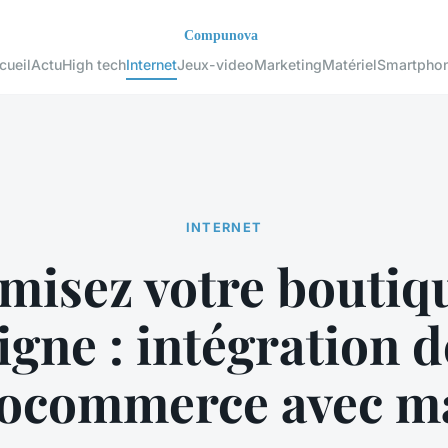
cueil
Actu
High tech
Internet
Jeux-video
Marketing
Matériel
Smartpho
INTERNET
misez votre boutiq
ligne : intégration d
ocommerce avec m