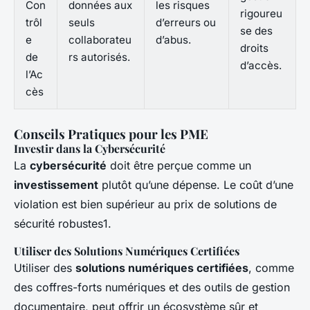
Con
données aux
les risques
rigoureu
trôl
seuls
d’erreurs ou
se des
e
collaborateu
d’abus.
droits
de
rs autorisés.
d’accès.
l’Ac
cès
Conseils Pratiques pour les PME
Investir dans la Cybersécurité
La
cybersécurité
doit être perçue comme un
investissement
plutôt qu’une dépense. Le coût d’une
violation est bien supérieur au prix de solutions de
sécurité robustes1.
Utiliser des Solutions Numériques Certifiées
Utiliser des
solutions numériques certifiées
, comme
des coffres-forts numériques et des outils de gestion
documentaire, peut offrir un écosystème sûr et