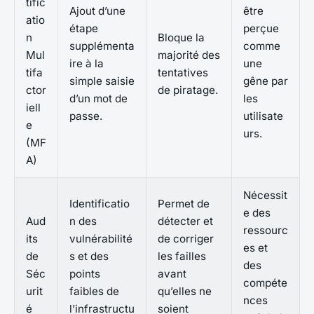
tific
Ajout d’une
être
atio
étape
perçue
n
Bloque la
supplémenta
comme
Mul
majorité des
ire à la
une
tifa
tentatives
simple saisie
gêne par
ctor
de piratage.
d’un mot de
les
iell
passe.
utilisate
e
urs.
(MF
A)
Nécessit
Identificatio
Permet de
e des
Aud
n des
détecter et
ressourc
its
vulnérabilité
de corriger
es et
de
s et des
les failles
des
Séc
points
avant
compéte
urit
faibles de
qu’elles ne
nces
é
l’infrastructu
soient