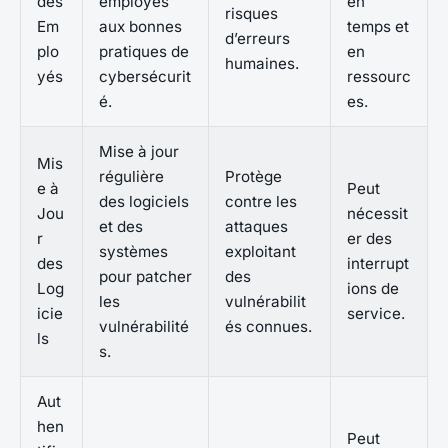
des
employés
en
risques
Em
aux bonnes
temps et
d’erreurs
plo
pratiques de
en
humaines.
yés
cybersécurit
ressourc
é.
es.
Mise à jour
Mis
régulière
Protège
e à
Peut
des logiciels
contre les
Jou
nécessit
et des
attaques
r
er des
systèmes
exploitant
des
interrupt
pour patcher
des
Log
ions de
les
vulnérabilit
icie
service.
vulnérabilité
és connues.
ls
s.
Aut
hen
Peut