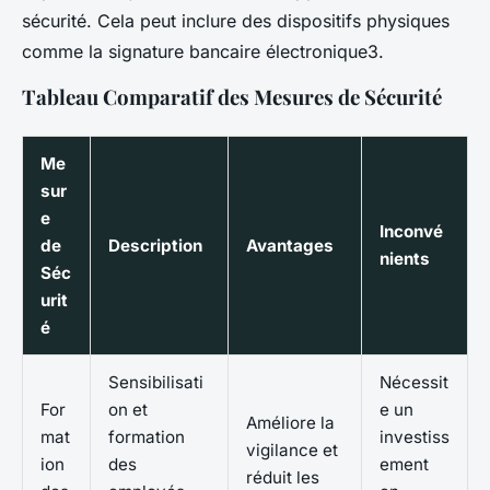
sécurité. Cela peut inclure des dispositifs physiques
comme la signature bancaire électronique3.
Tableau Comparatif des Mesures de Sécurité
Me
sur
e
Inconvé
de
Description
Avantages
nients
Séc
urit
é
Sensibilisati
Nécessit
For
on et
e un
Améliore la
mat
formation
investiss
vigilance et
ion
des
ement
réduit les