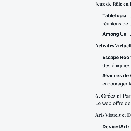
Jeux de Rôle en 
Tabletopia:
U
réunions de 
Among Us:
U
Activités Virtuel
Escape Room
des énigmes p
Séances de 
encourager la
6. Créez et Pa
Le web offre de
Arts Visuels et 
DeviantArt: