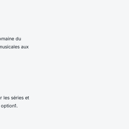
domaine du
musicales aux
 les séries et
 option1.