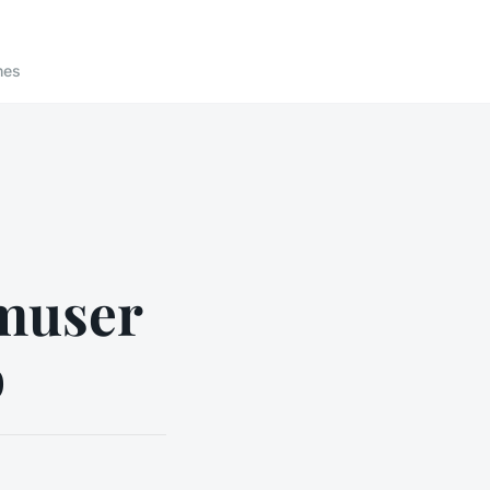
nes
amuser
b