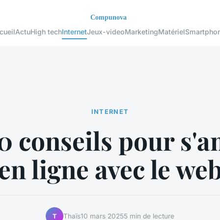
cueil
Actu
High tech
Internet
Jeux-video
Marketing
Matériel
Smartpho
INTERNET
0 conseils pour s'
en ligne avec le we
Thaïs
10 mars 2025
5 min de lecture
T