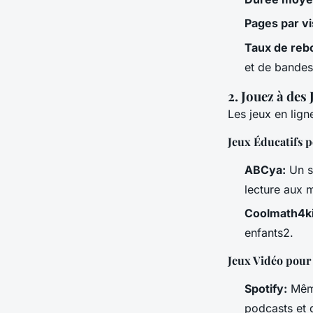
Pages par vi
Taux de reb
et de bandes
2. Jouez à des
Les jeux en lign
Jeux Éducatifs p
ABCya:
Un si
lecture aux 
Coolmath4ki
enfants2.
Jeux Vidéo pour
Spotify:
Même
podcasts et d